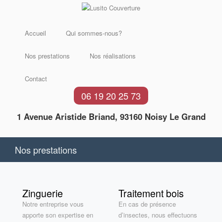
Aller
au
contenu
Accueil
Qui sommes-nous?
principal
Nos prestations
Nos réalisations
Contact
06 19 20 25 73
1 Avenue Aristide Briand, 93160 Noisy Le Grand
Nos prestations
Zinguerie
Traitement bois
Notre entreprise vous
En cas de présence
apporte son expertise en
d’insectes, nous effectuons